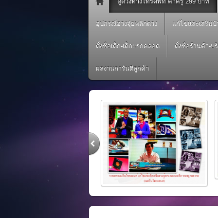
ดูดวงทางโทรศัพท์ ค่าครู 299 บาท
ดูดวงแม่นกับหมอดู ดูดว
อุปกรณ์ฮวงจุ้ยพลิกดวง
แก้ไขและเสริมป
ดูดวงแม่นกับหมอดูดูดวงแม่น ดูดวงทางโทรศัพท์
ตั้งชื่อเด็ก-เด็กแรกคลอด
ตั้งชื่อร้านค้า-บร
ผลงานการันตีลูกค้า