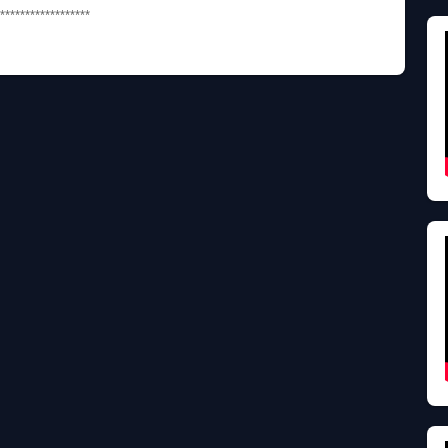
******************