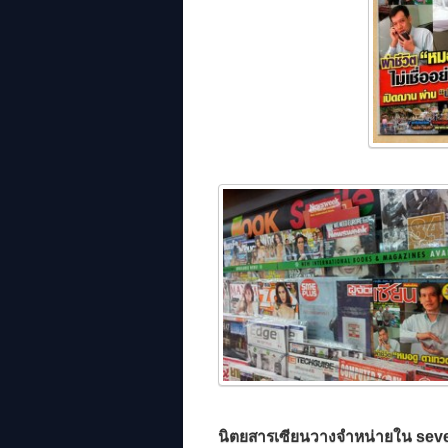
นิตยสารเซียนวางจำหน่ายใน sev