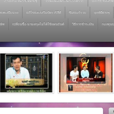
โปรแกรมวิเคราะห์ต่างๆ
วิธีเพิ่มพลังพระเครื่องให้รวย
แก้ไขบ้านเลขที
งทางโทรศัพท์ ค่าครู 299 บาท
้ายทะเบียนรถ
แก้ไขและเสริมบัตร ATM
ซิมเบอร์รวย
ฤกษ์ดีต่างๆ
 299 บาท
ิษัท
เปลี่ยนชื่อ-นามสกุลไม่ได้ใช้แผ่นยันต์
วิธีการชำระเงิน
กองทุนบ